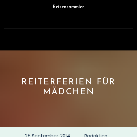
Skip
Reisensammler
to
content
Open
Button
REITERFERIEN FÜR
MÄDCHEN
25 September, 2014
Redaktion