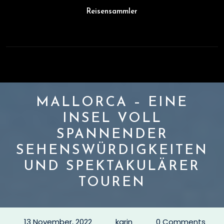
Skip
Reisensammler
to
content
Open
Button
MALLORCA – EINE
INSEL VOLL
SPANNENDER
SEHENSWÜRDIGKEITEN
UND SPEKTAKULÄRER
TOUREN
13 November, 2022
karin
0 Comments