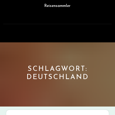
Skip
Reisensammler
to
content
Open
Button
SCHLAGWORT:
DEUTSCHLAND