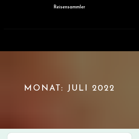
Skip
Reisensammler
to
content
Open
Button
MONAT:
JULI 2022