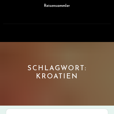
Skip
Reisensammler
to
content
Open
Button
SCHLAGWORT:
KROATIEN