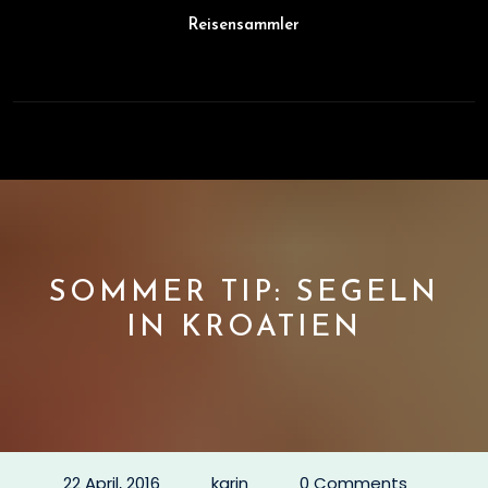
Skip
Reisensammler
to
content
Open
Button
SOMMER TIP: SEGELN
IN KROATIEN
22 April, 2016
karin
0 Comments