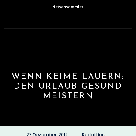
Skip
Reisensammler
to
content
Open
Button
WENN KEIME LAUERN:
DEN URLAUB GESUND
MEISTERN
27 Dezember, 2012
Redaktion