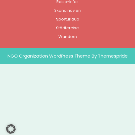
Reise-Infos
Skandinavien
Sporturlaub
Städtereise
Wandern
NGO Organization WordPress Theme
By Themespride