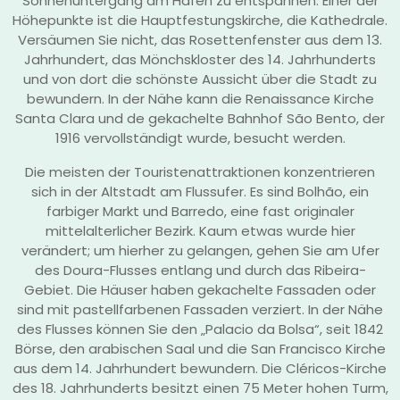
Sonnenuntergang am Hafen zu entspannen. Einer der
Höhepunkte ist die Hauptfestungskirche, die Kathedrale.
Versäumen Sie nicht, das Rosettenfenster aus dem 13.
Jahrhundert, das Mönchskloster des 14. Jahrhunderts
und von dort die schönste Aussicht über die Stadt zu
bewundern. In der Nähe kann die Renaissance Kirche
Santa Clara und de gekachelte Bahnhof São Bento, der
1916 vervollständigt wurde, besucht werden.
Die meisten der Touristenattraktionen konzentrieren
sich in der Altstadt am Flussufer. Es sind Bolhão, ein
farbiger Markt und Barredo, eine fast originaler
mittelalterlicher Bezirk. Kaum etwas wurde hier
verändert; um hierher zu gelangen, gehen Sie am Ufer
des Doura-Flusses entlang und durch das Ribeira-
Gebiet. Die Häuser haben gekachelte Fassaden oder
sind mit pastellfarbenen Fassaden verziert. In der Nähe
des Flusses können Sie den „Palacio da Bolsa“, seit 1842
Börse, den arabischen Saal und die San Francisco Kirche
aus dem 14. Jahrhundert bewundern. Die Cléricos-Kirche
des 18. Jahrhunderts besitzt einen 75 Meter hohen Turm,