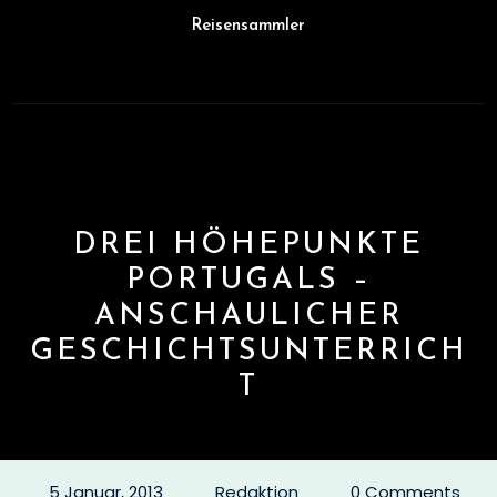
Skip
Reisensammler
to
content
Open
Button
DREI HÖHEPUNKTE
PORTUGALS –
ANSCHAULICHER
GESCHICHTSUNTERRICH
T
5 Januar, 2013
Redaktion
0 Comments