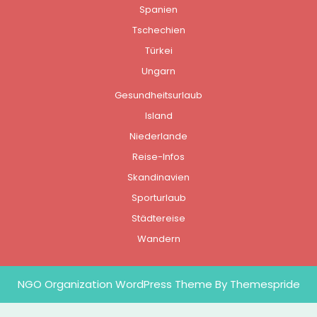
Spanien
Tschechien
Türkei
Ungarn
Gesundheitsurlaub
Island
Niederlande
Reise-Infos
Skandinavien
Sporturlaub
Städtereise
Wandern
NGO Organization WordPress Theme
By Themespride