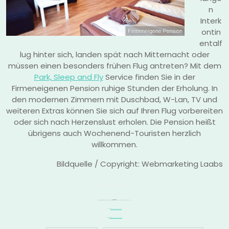
n
Interk
ontin
entalf
lug hinter sich, landen spät nach Mitternacht oder
müssen einen besonders frühen Flug antreten? Mit dem
Park, Sleep and Fly
Service finden Sie in der
Firmeneigenen Pension ruhige Stunden der Erholung. In
den modernen Zimmern mit Duschbad, W-Lan, TV und
weiteren Extras können Sie sich auf Ihren Flug vorbereiten
oder sich nach Herzenslust erholen. Die Pension heißt
übrigens auch Wochenend-Touristen herzlich
willkommen.
Bildquelle / Copyright: Webmarketing Laabs
Impressum
Gerhard und Patrick Laabs GbR. | Schulzendorfer Str. 14 | 12529 Schönefeld | Tel.: 030 633 12 861
E-Mail.:
info@schoenefeld-parkplatz.de
Internet:
https://www.schoenefeld-parkplatz.de/