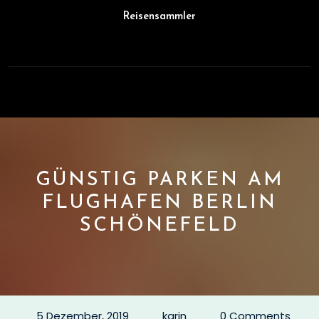
Skip
Reisensammler
to
content
Open
Button
GÜNSTIG PARKEN AM
FLUGHAFEN BERLIN
SCHÖNEFELD
5 Dezember, 2019
karin
0 Comments