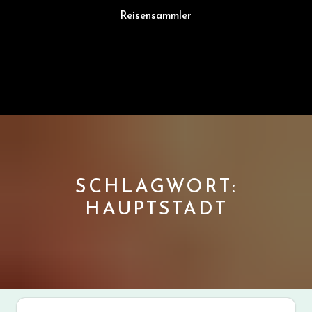
Skip
Reisensammler
to
content
Open
Button
SCHLAGWORT:
HAUPTSTADT