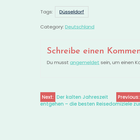
Tags:
Düsseldorf
Category:
Deutschland
Schreibe einen Kommen
Du musst
angemeldet
sein, um einen 
Next:
Der kalten Jahreszeit
Previous:
Beitragsnavigation
entgehen – die besten Reisedomiziele z