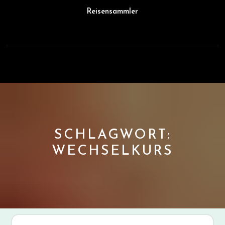
Skip
Reisensammler
to
content
Open
Button
SCHLAGWORT:
WECHSELKURS