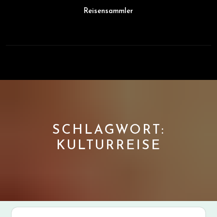
Skip
Reisensammler
to
content
Open
Button
SCHLAGWORT:
KULTURREISE