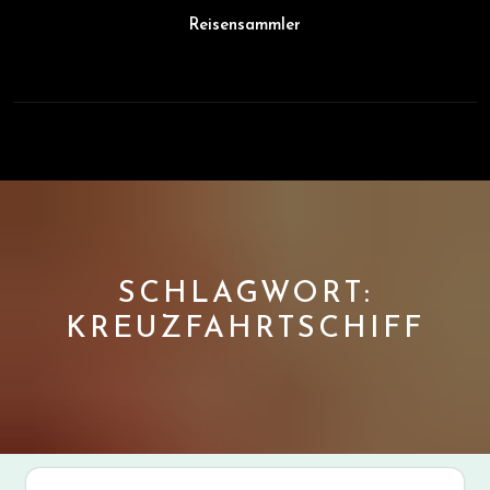
Skip
Reisensammler
to
content
Open
Button
SCHLAGWORT:
KREUZFAHRTSCHIFF